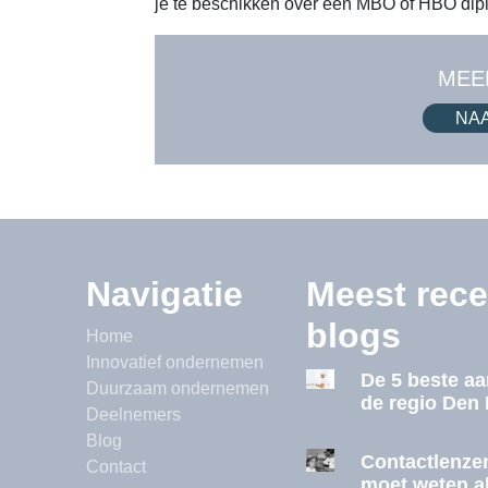
je te beschikken over een MBO of HBO di
MEE
NA
Navigatie
Meest rece
blogs
Home
Innovatief ondernemen
De 5 beste a
Duurzaam ondernemen
de regio Den
Deelnemers
Blog
Contactlenzen
Contact
moet weten a