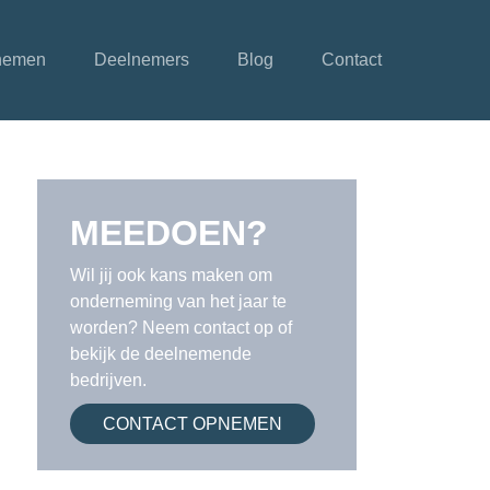
nemen
Deelnemers
Blog
Contact
MEEDOEN?
Wil jij ook kans maken om
onderneming van het jaar te
worden? Neem contact op of
bekijk de deelnemende
bedrijven.
CONTACT OPNEMEN