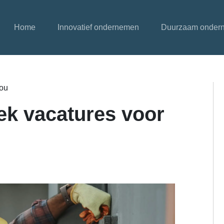
Home
Innovatief ondernemen
Duurzaam onder
jou
iek vacatures voor