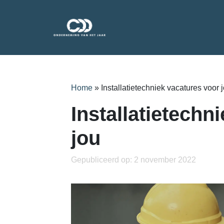
Home
»
Installatietechniek vacatures voor 
Installatietechn
jou
Gepubliceerd op: 2 november 2022