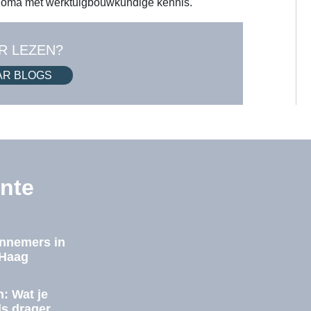
ploma met werktuigbouwkundige kennis.
R LEZEN?
AR BLOGS
nte
annemers in
 Haag
: Wat je
ls drager